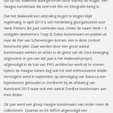
tijd op het Malieveld waargenomen door Barney de Krijger, een
Haagse kunstenaar die veel met film en fotografie bezig is.
Dat het Malieveld een uitstraling begint te krijgen blijkt
regelmatig. In april 2013 is een herdenking georganiseerd voor
Henk Peeters die juist overleden was. Onder de naam Henk = 0
nodigden deelnemers Topp & Dubio kunstenaars en publiek uit
naar de Pier van Scheveningen komen, een in deze context
historische plek. Daar werden door een groot aantal
kunstenaars werken en acties in de geest van de Zero beweging
uitgevoerd. In juni van dat jaar is het Malieveld-project
uitgenodigd in de tuin van PRO-architecten werk uit te voeren
tijdens de Haagse tuinen-dag wat tot veel enthousiasme leidde.
Vervolgens werd in september op uitnodiging van Baracca een
bijeenkomst gehouden in Dordrecht bij de afsluiting van
Kunstrand 2013 waar ook een aantal Dordtse kunstenaars aan
mee deden.
Dit jaar werd een groep Haagse kunstenaars van onder meer de
collectieven Quartair en EX-MÊKH uitgenodigd een