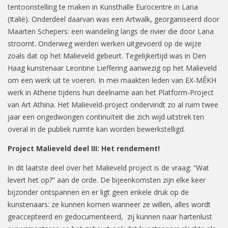
tentoonstelling te maken in Kunsthalle Eurocentre in Lana
(Italië). Onderdeel daarvan was een Artwalk, georganiseerd door
Maarten Schepers: een wandeling langs de rivier die door Lana
stroomt. Onderweg werden werken uitgevoerd op de wijze
zoals dat op het Malieveld gebeurt. Tegelijkertijd was in Den
Haag kunstenaar Leontine Lieffering aanwezig op het Malieveld
om een werk uit te voeren. In mei maakten leden van EX-MÊKH
werk in Athene tijdens hun deelname aan het Platform-Project
van Art Athina. Het Malieveld-project ondervindt zo al ruim twee
jaar een ongedwongen continuïteit die zich wijd uitstrek ten
overal in de publiek ruimte kan worden bewerkstelligd.
Project Malieveld deel III: Het rendement!
In dit laatste deel over het Malieveld project is de vraag: “Wat
levert het op?” aan de orde. De bijeenkomsten zijn elke keer
bijzonder ontspannen en er ligt geen enkele druk op de
kunstenaars: ze kunnen komen wanneer ze willen, alles wordt
geaccepteerd en gedocumenteerd, zij kunnen naar hartenlust