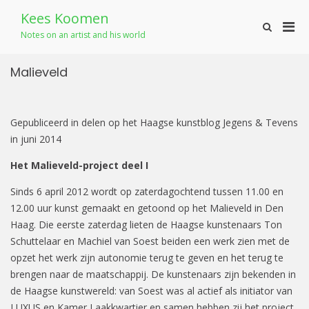
Skip
Kees Koomen
to
Pri
Show
content
Notes on an artist and his world
Search
Men
Form
for
Malieveld
Mobi
Gepubliceerd in delen op het Haagse kunstblog Jegens & Tevens
in juni 2014
Het Malieveld-project deel I
Sinds 6 april 2012 wordt op zaterdagochtend tussen 11.00 en
12.00 uur kunst gemaakt en getoond op het Malieveld in Den
Haag. Die eerste zaterdag lieten de Haagse kunstenaars Ton
Schuttelaar en Machiel van Soest beiden een werk zien met de
opzet het werk zijn autonomie terug te geven en het terug te
brengen naar de maatschappij. De kunstenaars zijn bekenden in
de Haagse kunstwereld: van Soest was al actief als initiator van
LUXUS en Kamer Laakkwartier en samen hebben zij het project