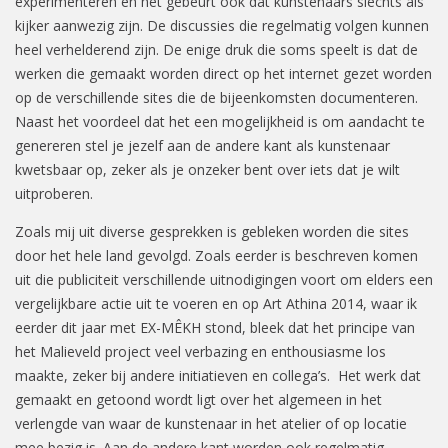
experimenteren en het gebeurt ook dat kunstenaars slechts als
kijker aanwezig zijn. De discussies die regelmatig volgen kunnen
heel verhelderend zijn. De enige druk die soms speelt is dat de
werken die gemaakt worden direct op het internet gezet worden
op de verschillende sites die de bijeenkomsten documenteren.
Naast het voordeel dat het een mogelijkheid is om aandacht te
genereren stel je jezelf aan de andere kant als kunstenaar
kwetsbaar op, zeker als je onzeker bent over iets dat je wilt
uitproberen.
Zoals mij uit diverse gesprekken is gebleken worden die sites
door het hele land gevolgd. Zoals eerder is beschreven komen
uit die publiciteit verschillende uitnodigingen voort om elders een
vergelijkbare actie uit te voeren en op Art Athina 2014, waar ik
eerder dit jaar met EX-MÊKH stond, bleek dat het principe van
het Malieveld project veel verbazing en enthousiasme los
maakte, zeker bij andere initiatieven en collega’s. Het werk dat
gemaakt en getoond wordt ligt over het algemeen in het
verlengde van waar de kunstenaar in het atelier of op locatie
mee bezig is. Aan de andere kant worden ook regelmatig