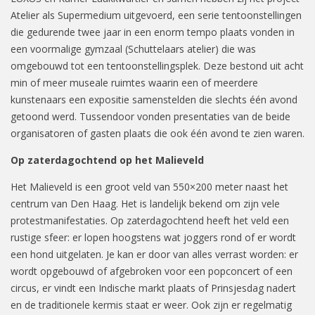
Atelier als Supermedium uitgevoerd, een serie tentoonstellingen
die gedurende twee jaar in een enorm tempo plaats vonden in
een voormalige gymzaal (Schuttelaars atelier) die was
omgebouwd tot een tentoonstellingsplek. Deze bestond uit acht
min of meer museale ruimtes waarin een of meerdere
kunstenaars een expositie samenstelden die slechts één avond
getoond werd. Tussendoor vonden presentaties van de beide
organisatoren of gasten plaats die ook één avond te zien waren.
Op zaterdagochtend op het Malieveld
Het Malieveld is een groot veld van 550×200 meter naast het
centrum van Den Haag. Het is landelijk bekend om zijn vele
protestmanifestaties. Op zaterdagochtend heeft het veld een
rustige sfeer: er lopen hoogstens wat joggers rond of er wordt
een hond uitgelaten. Je kan er door van alles verrast worden: er
wordt opgebouwd of afgebroken voor een popconcert of een
circus, er vindt een Indische markt plaats of Prinsjesdag nadert
en de traditionele kermis staat er weer. Ook zijn er regelmatig