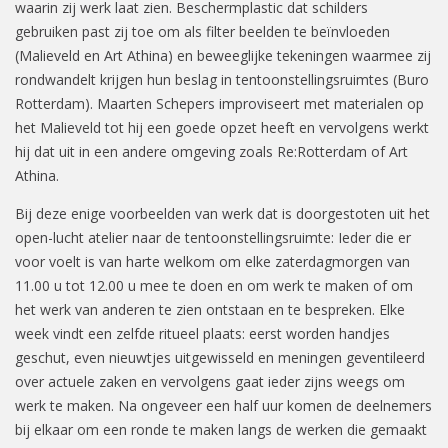
waarin zij werk laat zien. Beschermplastic dat schilders
gebruiken past zij toe om als filter beelden te beïnvloeden
(Malieveld en Art Athina) en beweeglijke tekeningen waarmee zij
rondwandelt krijgen hun beslag in tentoonstellingsruimtes (Buro
Rotterdam). Maarten Schepers improviseert met materialen op
het Malieveld tot hij een goede opzet heeft en vervolgens werkt
hij dat uit in een andere omgeving zoals Re:Rotterdam of Art
Athina.
Bij deze enige voorbeelden van werk dat is doorgestoten uit het
open-lucht atelier naar de tentoonstellingsruimte: Ieder die er
voor voelt is van harte welkom om elke zaterdagmorgen van
11.00 u tot 12.00 u mee te doen en om werk te maken of om
het werk van anderen te zien ontstaan en te bespreken. Elke
week vindt een zelfde ritueel plaats: eerst worden handjes
geschut, even nieuwtjes uitgewisseld en meningen geventileerd
over actuele zaken en vervolgens gaat ieder zijns weegs om
werk te maken. Na ongeveer een half uur komen de deelnemers
bij elkaar om een ronde te maken langs de werken die gemaakt