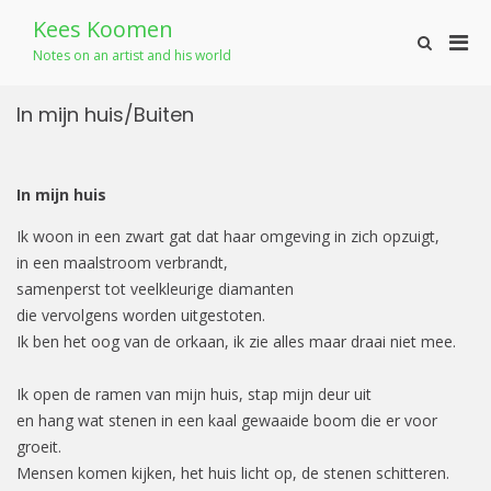
Skip
Kees Koomen
to
Pri
Show
content
Notes on an artist and his world
Search
Men
Form
for
In mijn huis/Buiten
Mobi
In mijn huis
Ik woon in een zwart gat dat haar omgeving in zich opzuigt,
in een maalstroom verbrandt,
samenperst tot veelkleurige diamanten
die vervolgens worden uitgestoten.
Ik ben het oog van de orkaan, ik zie alles maar draai niet mee.
Ik open de ramen van mijn huis, stap mijn deur uit
en hang wat stenen in een kaal gewaaide boom die er voor
groeit.
Mensen komen kijken, het huis licht op, de stenen schitteren.