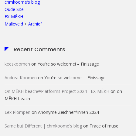
chmkoome's blog
Oude Site
EX-MÊKH
Malieveld
+
Archief
Recent Comments
keeskoomen
on
You’re so welcome! – Finissage
Andrea Koomen
on
You’re so welcome! – Finissage
On MÊKH-beach@Platforms Project 2024 - EX-MÊKH
on
on
MÊKH-beach
Lex Plompen
on
Anonyme Zeichner*innen 2024
Same but Different | chmkoome's blog
on
Trace of muse