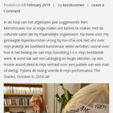
Posted on
15 February 2019
by
keeskoomen
Leave a
on
Comment
Het
In de loop van het afgelopen jaar suggereerde Rien
andere
Monshouwer me al enige malen om kennis te maken met de
gesprek
culturele salon die hij maandelijks organiseert. Na twee voor mij
geslaagde bijeenkomsten vroeg hij me of ik ook niet iets over
mijn praktijk als beeldend kunstenaar wilde vertellen, vooral over
hoe ik het belang zie van mijn kunstblog t.o.v. mijn beeldende
werk. Ik vond dat wel een uitdaging en begin oktober, op een
mooie avond deed ik mijn verhaal voor een publiek van een man
of dertig. Tijdens de lezing voerde ik mijn performance The
Diaries, October 6, 2018 uit!