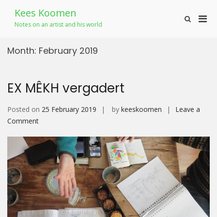
Skip
Kees Koomen
to
Pri
Show
content
Notes on an artist and his world
Search
Men
Form
for
Month:
February 2019
Mobi
EX MÊKH vergadert
Posted on
25 February 2019
by
keeskoomen
Leave a
on
Comment
EX
MÊKH
vergadert