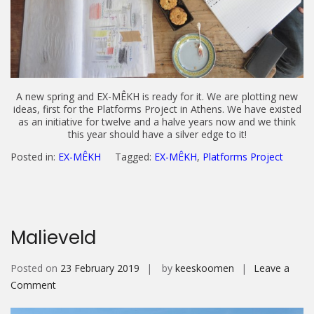
A new spring and EX-MÊKH is ready for it. We are plotting new
ideas, first for the Platforms Project in Athens. We have existed
as an initiative for twelve and a halve years now and we think
this year should have a silver edge to it!
Posted in:
EX-MÊKH
Tagged:
EX-MÊKH
,
Platforms Project
Malieveld
Posted on
23 February 2019
by
keeskoomen
Leave a
on
Comment
Malieveld